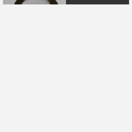
04.
DR. H.M.N.M Hasyim
Ning
(Periode 1979 - 1982)
05.
DR. H Sukamdani
Sahid Gito Sardjono
(Periode 1982-1985 &
1985-1988)